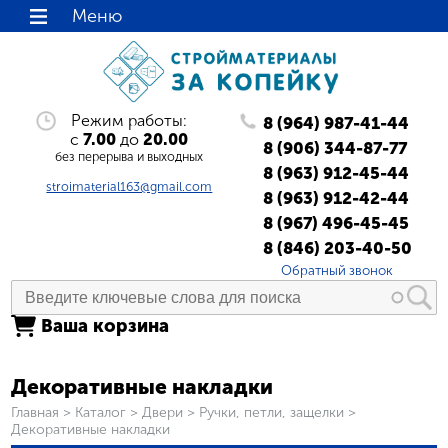
Меню
Режим работы:
8 (964) 987-41-44
с
7.00
до
20.00
8 (906) 344-87-77
без перерыва и выходных
8 (963) 912-45-44
stroimaterial163@gmail.com
8 (963) 912-42-44
8 (967) 496-45-45
8 (846) 203-40-50
Обратный звонок
Ваша корзина
Декоративные накладки
Вы здесь
Главная
>
Каталог
>
Двери
>
Ручки, петли, защелки
>
Декоративные накладки