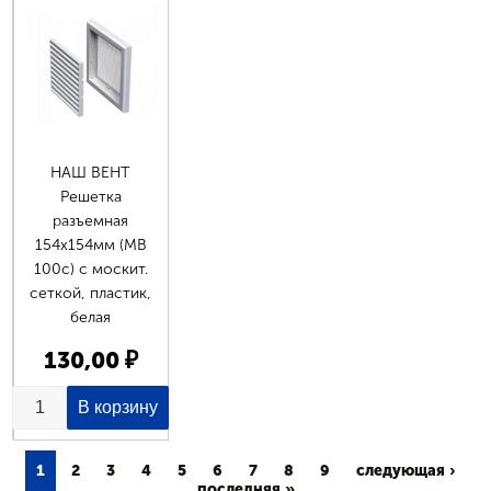
НАШ ВЕНТ
Решетка
разъемная
154х154мм (MB
100c) с москит.
сеткой, пластик,
белая
130,00 ₽
1
2
3
4
5
6
7
8
9
следующая ›
последняя »