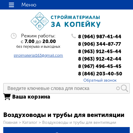
Меню
Режим работы:
8 (964) 987-41-44
с
7.00
до
20.00
8 (906) 344-87-77
без перерыва и выходных
8 (963) 912-45-44
stroimaterial163@gmail.com
8 (963) 912-42-44
8 (967) 496-45-45
8 (846) 203-40-50
Обратный звонок
Ваша корзина
Воздуховоды и трубы для вентиляции
Вы здесь
Главная
>
Каталог
>
Воздуховоды и трубы для вентиляции