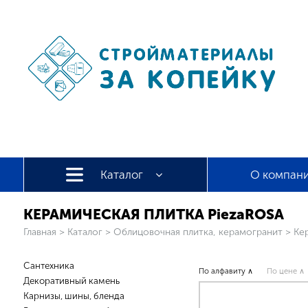
Каталог
О компан
КЕРАМИЧЕСКАЯ ПЛИТКА PiezaROSA
Вы здесь
Главная
>
Каталог
>
Облицовочная плитка, керамогранит
>
Ке
Сантехника
По алфавиту ∧
По цене ∧
Декоративный камень
Карнизы, шины, бленда