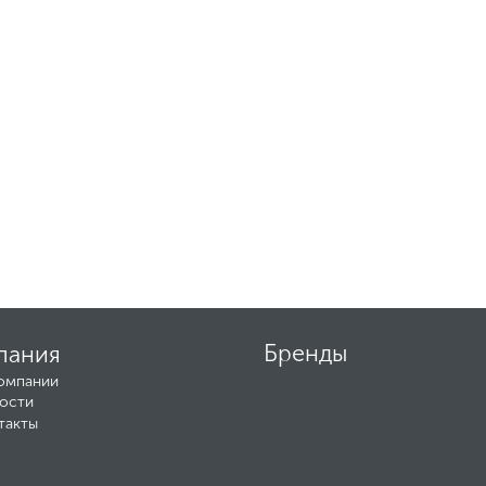
пания
Бренды
омпании
ости
такты