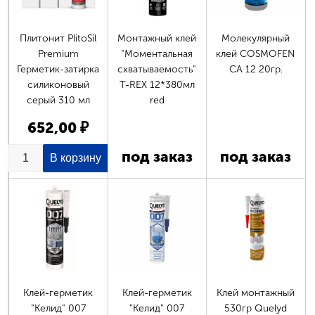
Плитонит PlitoSil
Монтажный клей
Молекулярный
Premium
"Моментальная
клей COSMOFEN
Герметик-затирка
схватываемость"
СА 12 20гр.
силиконовый
T-REX 12*380мл
серый 310 мл
red
652,00 ₽
Страницы
под заказ
под заказ
Клей-герметик
Клей-герметик
Клей монтажный
"Келид" 007
"Келид" 007
530гр Quelyd