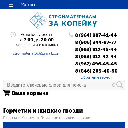
Меню
Режим работы:
8 (964) 987-41-44
с
7.00
до
20.00
8 (906) 344-87-77
без перерыва и выходных
8 (963) 912-45-44
stroimaterial163@gmail.com
8 (963) 912-42-44
8 (967) 496-45-45
8 (846) 203-40-50
Обратный звонок
Ваша корзина
Герметик и жидкие гвозди
Вы здесь
Главная
>
Каталог
>
Герметик и жидкие гвозди