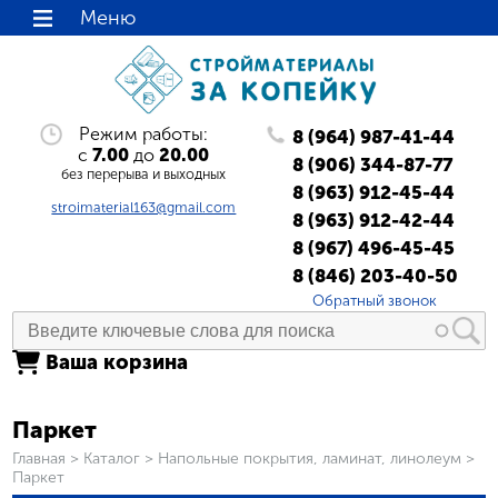
Меню
Режим работы:
8 (964) 987-41-44
с
7.00
до
20.00
8 (906) 344-87-77
без перерыва и выходных
8 (963) 912-45-44
stroimaterial163@gmail.com
8 (963) 912-42-44
8 (967) 496-45-45
8 (846) 203-40-50
Обратный звонок
Ваша корзина
Паркет
Вы здесь
Главная
>
Каталог
>
Напольные покрытия, ламинат, линолеум
>
Паркет