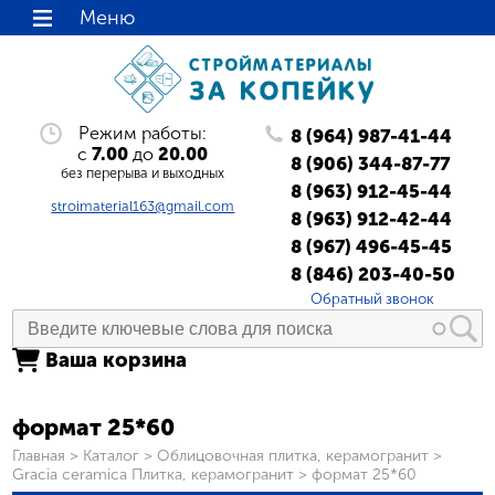
Меню
Режим работы:
8 (964) 987-41-44
с
7.00
до
20.00
8 (906) 344-87-77
без перерыва и выходных
8 (963) 912-45-44
stroimaterial163@gmail.com
8 (963) 912-42-44
8 (967) 496-45-45
8 (846) 203-40-50
Обратный звонок
Ваша корзина
формат 25*60
Вы здесь
Главная
>
Каталог
>
Облицовочная плитка, керамогранит
>
Gracia ceramica Плитка, керамогранит
>
формат 25*60