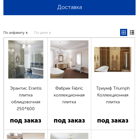
Доставка
По алфавиту ∧
По цене ∧
Эрантис Erantis
Фабрик Fabric
Триумф Triumph
плитка
коллекционная
Коллекционная
облицовочная
плитка
плитка
250*600
под заказ
под заказ
под заказ