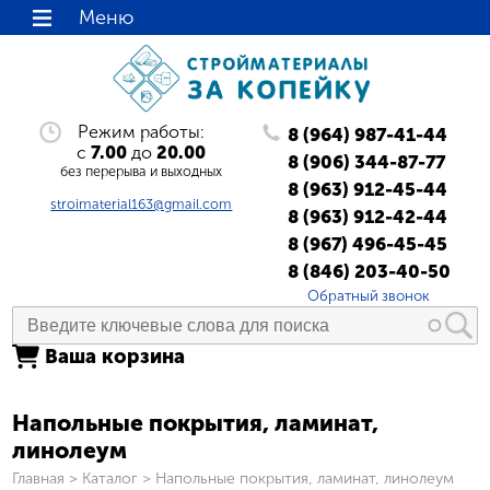
Меню
Режим работы:
8 (964) 987-41-44
с
7.00
до
20.00
8 (906) 344-87-77
без перерыва и выходных
8 (963) 912-45-44
stroimaterial163@gmail.com
8 (963) 912-42-44
8 (967) 496-45-45
8 (846) 203-40-50
Обратный звонок
Ваша корзина
Напольные покрытия, ламинат,
линолеум
Вы здесь
Главная
>
Каталог
>
Напольные покрытия, ламинат, линолеум