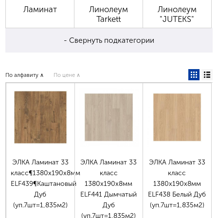
Ламинат
Линолеум
Линолеум
Tarkett
"JUTEKS"
- Свернуть подкатегории
По алфавиту ∧
По цене ∧
ЭЛКА Ламинат 33
ЭЛКА Ламинат 33
ЭЛКА Ламинат 33
класс¶1380х190х8мм
класс
класс
ELF439¶Каштановый
1380х190х8мм
1380х190х8мм
Дуб
ELF441 Дымчатый
ELF438 Белый Дуб
(уп.7шт=1,835м2)
Дуб
(уп.7шт=1,835м2)
(уп.7шт=1,835м2)