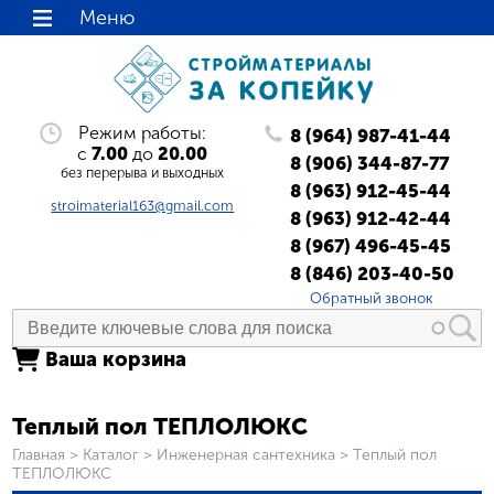
Меню
Режим работы:
8 (964) 987-41-44
с
7.00
до
20.00
8 (906) 344-87-77
без перерыва и выходных
8 (963) 912-45-44
stroimaterial163@gmail.com
8 (963) 912-42-44
8 (967) 496-45-45
8 (846) 203-40-50
Обратный звонок
Ваша корзина
Теплый пол ТЕПЛОЛЮКС
Вы здесь
Главная
>
Каталог
>
Инженерная сантехника
>
Теплый пол
ТЕПЛОЛЮКС