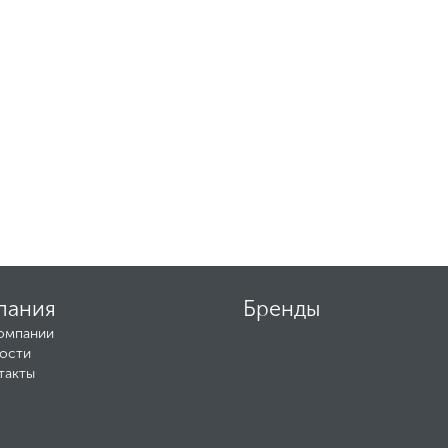
пания
Бренды
омпании
ости
такты