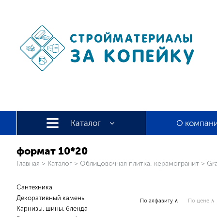
Каталог
О компан
формат 10*20
Вы здесь
Главная
>
Каталог
>
Облицовочная плитка, керамогранит
>
Gra
Сантехника
Декоративный камень
По алфавиту ∧
По цене ∧
Карнизы, шины, бленда