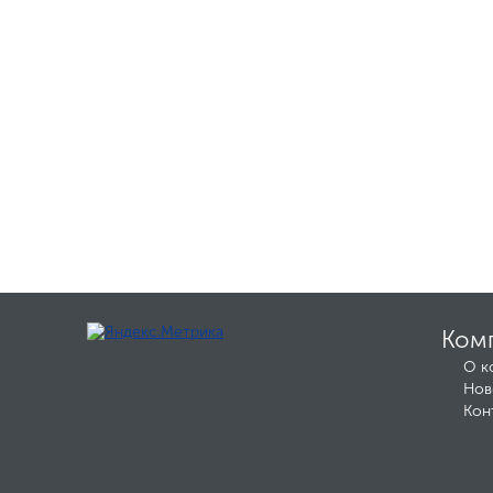
Ком
О к
Нов
Кон