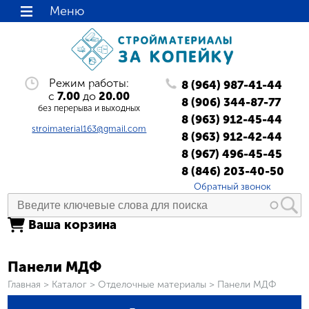
Меню
Режим работы:
8 (964) 987-41-44
с
7.00
до
20.00
8 (906) 344-87-77
без перерыва и выходных
8 (963) 912-45-44
stroimaterial163@gmail.com
8 (963) 912-42-44
8 (967) 496-45-45
8 (846) 203-40-50
Обратный звонок
Ваша корзина
Панели МДФ
Вы здесь
Главная
>
Каталог
>
Отделочные материалы
>
Панели МДФ