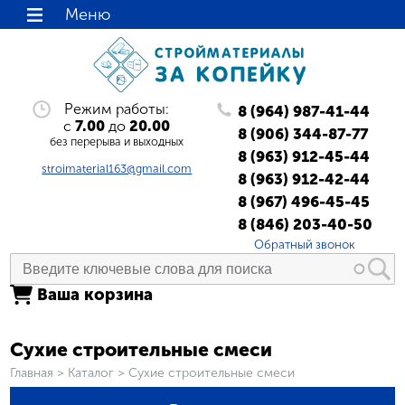
Меню
Режим работы:
8 (964) 987-41-44
с
7.00
до
20.00
8 (906) 344-87-77
без перерыва и выходных
8 (963) 912-45-44
stroimaterial163@gmail.com
8 (963) 912-42-44
8 (967) 496-45-45
8 (846) 203-40-50
Обратный звонок
Ваша корзина
Сухие строительные смеси
Вы здесь
Главная
>
Каталог
>
Сухие строительные смеси