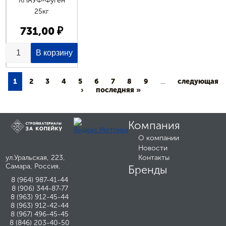
КНАУФ-Фуген
25кг
731,00 ₽
1
2
3
4
5
6
7
8
9
…
следующая
›
последняя »
Компания
О компании
Новости
ул.Уральская, 223,
Контакты
Самара, Россия.
Бренды
8 (964) 987-41-44
8 (906) 344-87-77
8 (963) 912-45-44
8 (963) 912-42-44
8 (967) 496-45-45
8 (846) 203-40-50