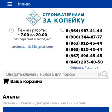
Меню
Режим работы:
8 (964) 987-41-44
с
7.00
до
20.00
8 (906) 344-87-77
без перерыва и выходных
8 (963) 912-45-44
stroimaterial163@gmail.com
8 (963) 912-42-44
8 (967) 496-45-45
8 (846) 203-40-50
Обратный звонок
Ваша корзина
Альпы
Вы здесь
Главная
>
Каталог
>
Декоративный камень
>
Альпы