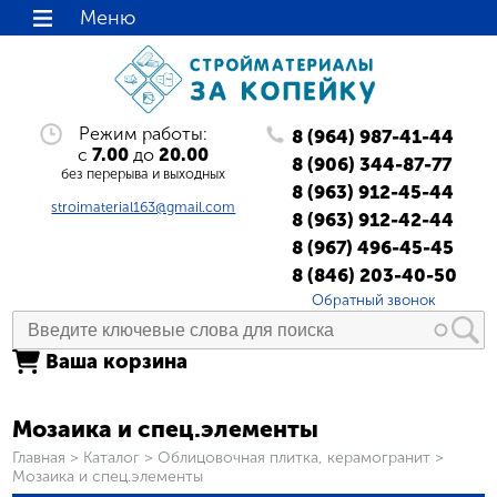
Меню
Режим работы:
8 (964) 987-41-44
с
7.00
до
20.00
8 (906) 344-87-77
без перерыва и выходных
8 (963) 912-45-44
stroimaterial163@gmail.com
8 (963) 912-42-44
8 (967) 496-45-45
8 (846) 203-40-50
Обратный звонок
Ваша корзина
Мозаика и спец.элементы
Вы здесь
Главная
>
Каталог
>
Облицовочная плитка, керамогранит
>
Мозаика и спец.элементы