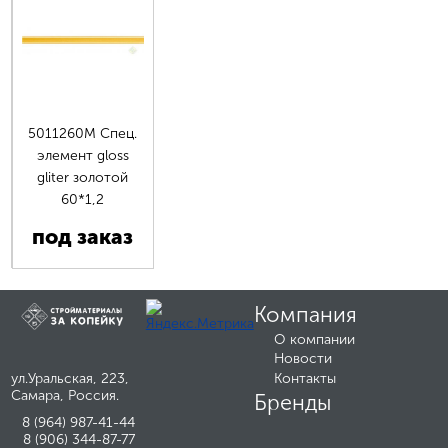
5011260М Спец.
элемент gloss
gliter золотой
60*1,2
под заказ
Компания
О компании
Новости
ул.Уральская, 223,
Контакты
Самара, Россия.
Бренды
8 (964) 987-41-44
8 (906) 344-87-77