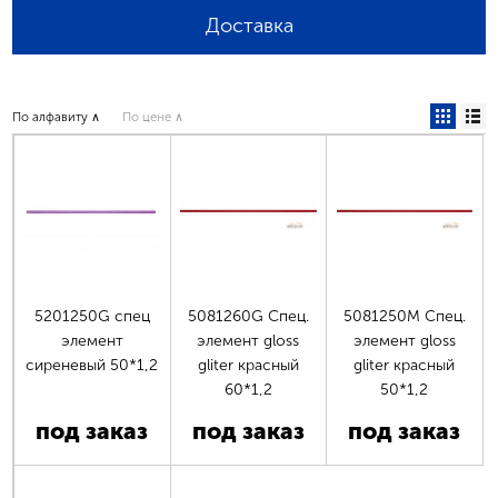
Доставка
По алфавиту ∧
По цене ∧
5201250G спец
5081260G Спец.
5081250М Спец.
элемент
элемент gloss
элемент gloss
сиреневый 50*1,2
gliter красный
gliter красный
60*1,2
50*1,2
под заказ
под заказ
под заказ