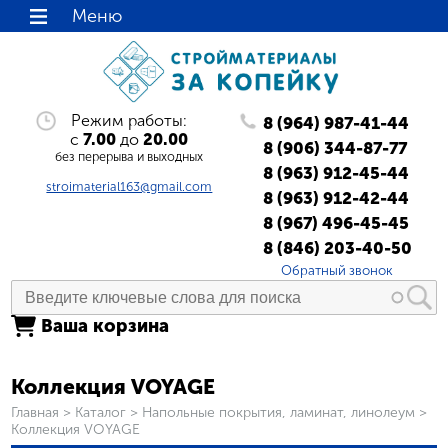
Меню
Режим работы:
8 (964) 987-41-44
с
7.00
до
20.00
8 (906) 344-87-77
без перерыва и выходных
8 (963) 912-45-44
stroimaterial163@gmail.com
8 (963) 912-42-44
8 (967) 496-45-45
8 (846) 203-40-50
Обратный звонок
Ваша корзина
Коллекция VOYAGE
Вы здесь
Главная
>
Каталог
>
Напольные покрытия, ламинат, линолеум
>
Коллекция VOYAGE