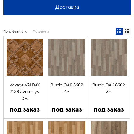
Доставка
По алфавиту ∧
По цене ∧
Voyage VALDAY
Rustic OAK 6602
Rustic OAK 6602
2188 Линолеум
4м
3м
3м
под заказ
под заказ
под заказ