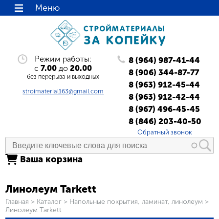
Меню
Режим работы:
8 (964) 987-41-44
с
7.00
до
20.00
8 (906) 344-87-77
без перерыва и выходных
8 (963) 912-45-44
stroimaterial163@gmail.com
8 (963) 912-42-44
8 (967) 496-45-45
8 (846) 203-40-50
Обратный звонок
Ваша корзина
Линолеум Tarkett
Вы здесь
Главная
>
Каталог
>
Напольные покрытия, ламинат, линолеум
>
Линолеум Tarkett