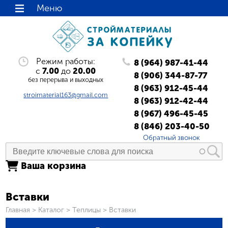
Меню
Режим работы:
8 (964) 987-41-44
с
7.00
до
20.00
8 (906) 344-87-77
без перерыва и выходных
8 (963) 912-45-44
stroimaterial163@gmail.com
8 (963) 912-42-44
8 (967) 496-45-45
8 (846) 203-40-50
Обратный звонок
Ваша корзина
Вставки
Вы здесь
Главная
>
Каталог
>
Теплицы
>
Вставки