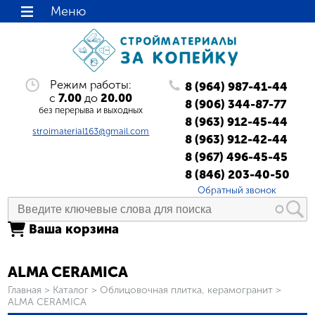
Меню
Режим работы:
8 (964) 987-41-44
с
7.00
до
20.00
8 (906) 344-87-77
без перерыва и выходных
8 (963) 912-45-44
stroimaterial163@gmail.com
8 (963) 912-42-44
8 (967) 496-45-45
8 (846) 203-40-50
Обратный звонок
Ваша корзина
ALMA CERAMICA
Вы здесь
Главная
>
Каталог
>
Облицовочная плитка, керамогранит
>
ALMA CERAMICA