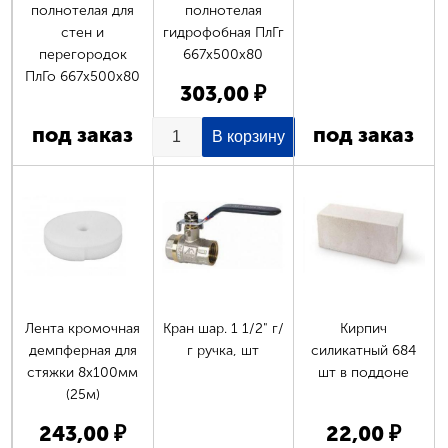
полнотелая для
полнотелая
стен и
гидрофобная ПлГг
перегородок
667х500х80
ПлГо 667х500х80
303,00 ₽
под заказ
под заказ
Страницы
Лента кромочная
Кран шар. 1 1/2" г/
Кирпич
демпферная для
г ручка, шт
силикатный 684
стяжки 8х100мм
шт в поддоне
(25м)
243,00 ₽
22,00 ₽