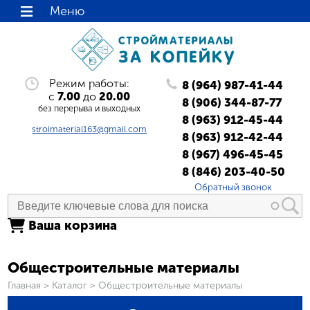
Меню
Режим работы:
8 (964) 987-41-44
с
7.00
до
20.00
8 (906) 344-87-77
без перерыва и выходных
8 (963) 912-45-44
stroimaterial163@gmail.com
8 (963) 912-42-44
8 (967) 496-45-45
8 (846) 203-40-50
Обратный звонок
Ваша корзина
Общестроительные материалы
Вы здесь
Главная
>
Каталог
>
Общестроительные материалы