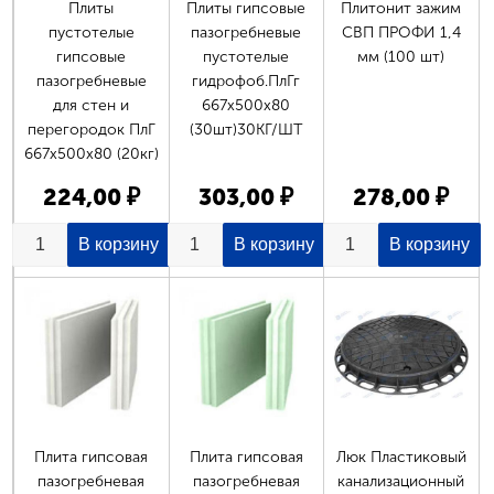
Плиты
Плиты гипсовые
Плитонит зажим
пустотелые
пазогребневые
СВП ПРОФИ 1,4
гипсовые
пустотелые
мм (100 шт)
пазогребневые
гидрофоб.ПлГг
для стен и
667х500х80
перегородок ПлГ
(30шт)30КГ/ШТ
667х500х80 (20кг)
224,00 ₽
303,00 ₽
278,00 ₽
Плита гипсовая
Плита гипсовая
Люк Пластиковый
пазогребневая
пазогребневая
канализационный