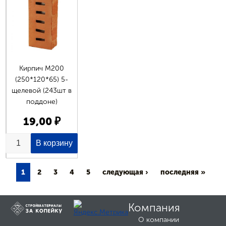
Кирпич М200
(250*120*65) 5-
щелевой (243шт в
поддоне)
19,00 ₽
1
2
3
4
5
следующая ›
последняя »
Компания
О компании