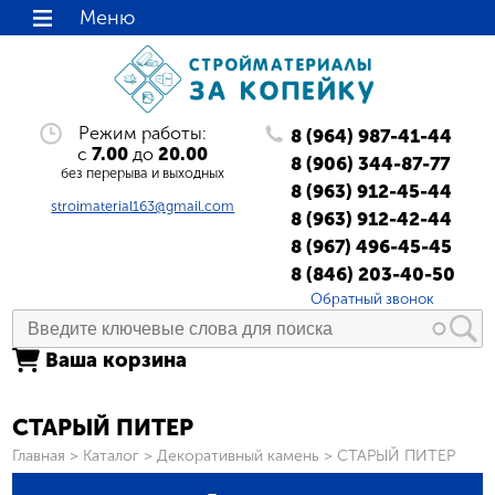
Меню
Режим работы:
8 (964) 987-41-44
с
7.00
до
20.00
8 (906) 344-87-77
без перерыва и выходных
8 (963) 912-45-44
stroimaterial163@gmail.com
8 (963) 912-42-44
8 (967) 496-45-45
8 (846) 203-40-50
Обратный звонок
Ваша корзина
СТАРЫЙ ПИТЕР
Вы здесь
Главная
>
Каталог
>
Декоративный камень
>
СТАРЫЙ ПИТЕР