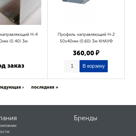
направляющий Н-4
Профиль направляющий Н-2
0мм (0,40) 3м
50х40мм (0.60) 3м КНАУФ
360,00 ₽
од заказ
ледующая ›
последняя »
пания
Бренды
омпании
ости