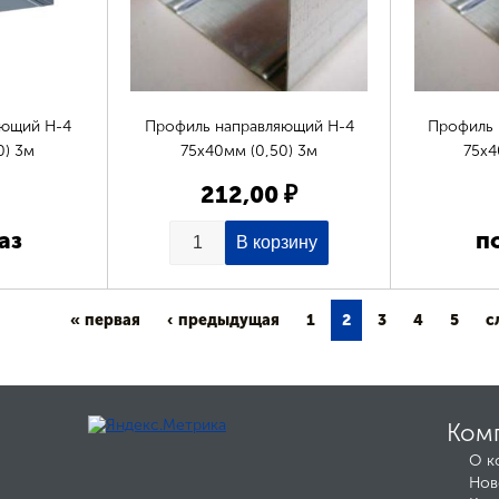
яющий Н-4
Профиль направляющий Н-4
Профиль 
0) 3м
75х40мм (0,50) 3м
75х4
212,00 ₽
аз
п
« первая
‹ предыдущая
1
2
3
4
5
с
Ком
О к
Нов