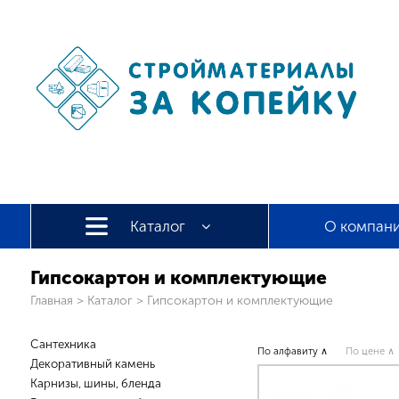
Каталог
О компан
Гипсокартон и комплектующие
Вы здесь
Главная
>
Каталог
>
Гипсокартон и комплектующие
Сантехника
По алфавиту ∧
По цене ∧
Декоративный камень
Карнизы, шины, бленда