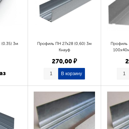
(0.35) 3м
Профиль ПН 27х28 (0,60) 3м
Профиль 
Кнауф
100х40м
270,00 ₽
2
аз